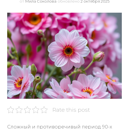
от
Мила Соколова
обновлено
2 октября 2025
Rate this post
Сложный и противоречивый период 90-х